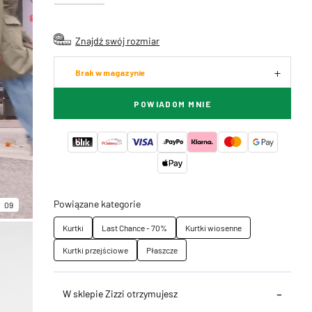
Znajdź swój rozmiar
Brak w magazynie
POWIADOM MNIE
Powiązane kategorie
09
Kurtki
Last Chance - 70%
Kurtki wiosenne
Kurtki przejściowe
Płaszcze
W sklepie Zizzi otrzymujesz