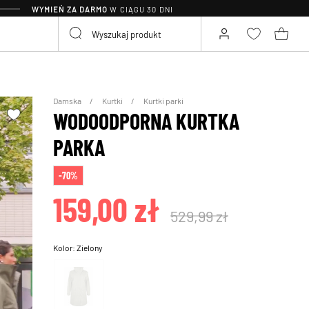
WYMIEŃ ZA DARMO
W CIĄGU 30 DNI
Damska
Kurtki
Kurtki parki
WODOODPORNA KURTKA
PARKA
-70%
159,00 zł
529,99 zł
Kolor:
Zielony