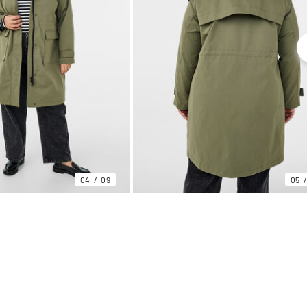
04
09
05