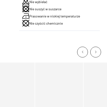
Nie wybielać
Nie suszyć w suszarce
Prasowanie w niskiej temperaturze
Nie czyścić chemicznie