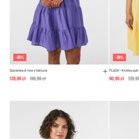
-30%
-30%
Sukienka A-line z faktura
FLASH - Krótka suki
139,99 zł
Price reduced from
199,99 zł
to
90,99 zł
Price
129,9