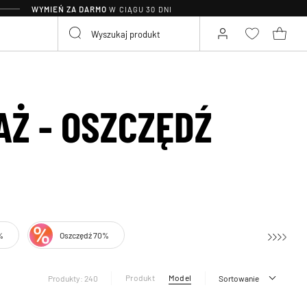
WYMIEŃ ZA DARMO
W CIĄGU 30 DNI
Ż - OSZCZĘDŹ
%
Oszczędź 70%
Produkt
Model
Produkty: 240
Sortowanie