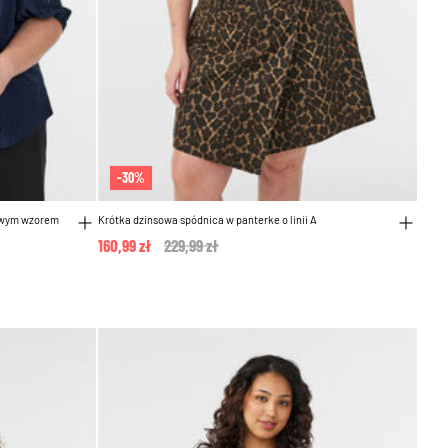
-30%
rowym wzorem
Krótka dzinsowa spódnica w panterke o linii A
160,99 zł
Price reduced from
229,99 zł
to