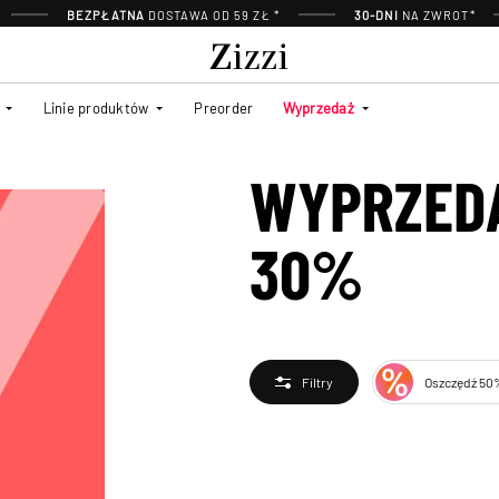
BEZPŁATNA
DOSTAWA OD 59 ZŁ *
30-DNI
NA ZWROT*
Linie produktów
Preorder
Wyprzedaż
WYPRZEDA
30%
Oszczędź 50
Filtry