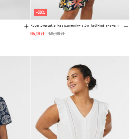
-30%
Kopertowa sukienka z wzorem kwiatów i krótkimi rekawami
95,19 zł
Price reduced from
135,99 zł
to