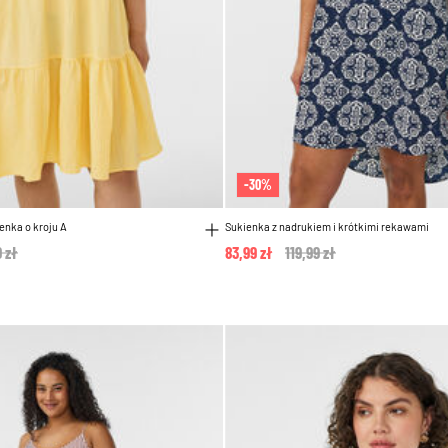
-30%
enka o kroju A
Sukienka z nadrukiem i krótkimi rekawami
 reduced from
9 zł
to
83,99 zł
Price reduced from
119,99 zł
to