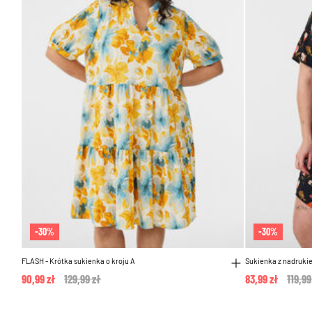
-30%
-30%
FLASH - Krótka sukienka o kroju A
Sukienka z nadruki
90,99 zł
Price reduced from
129,99 zł
to
83,99 zł
Price
119,99