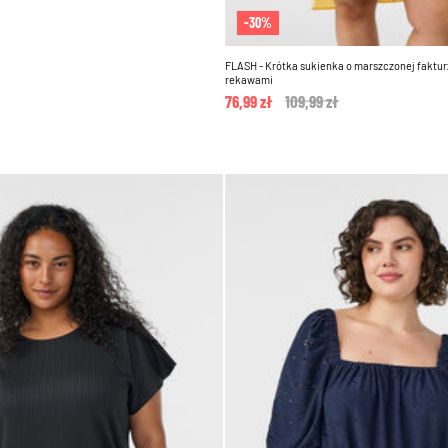
-30%
FLASH - Krótka sukienka o marszczonej faktur
rekawami
76,99 zł
Price reduced from
109,99 zł
to