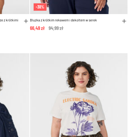
-30%
ze z krótkimi
Bluzka z krótkim rekawem i dekoltem w serek
66,49 zł
Price reduced from
94,99 zł
to