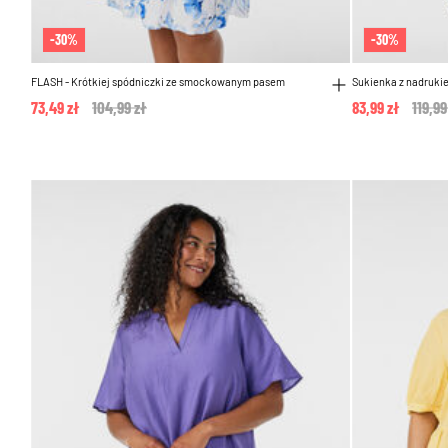
-30%
-30%
FLASH - Krótkiej spódniczki ze smockowanym pasem
Sukienka z nadruki
73,49 zł
Price reduced from
104,99 zł
to
83,99 zł
Price
119,99