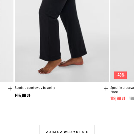
-40%
Spodnie sportowe z bawelny
Spodnie dresowe
Flare
145,99 zł
119,99 zł
Pr
19
ZOBACZ WSZYSTKIE