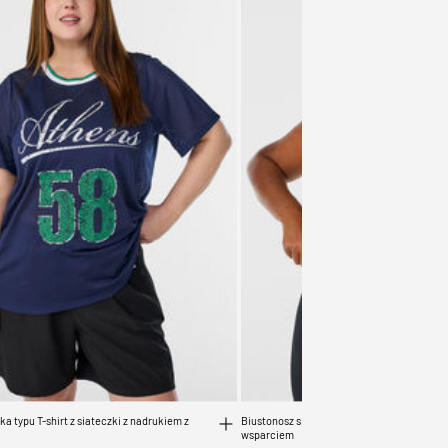
a typu T-shirt z siateczki z nadrukiem z
Biustonosz sportowy z zapieciem z przodu 
wsparciem