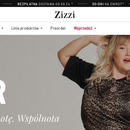
BEZPŁATNA
DOSTAWA OD 59 ZŁ *
30-DNI
NA ZWROT*
Linie produktów
Preorder
Wyprzedaż
R
otę. Wspólnota