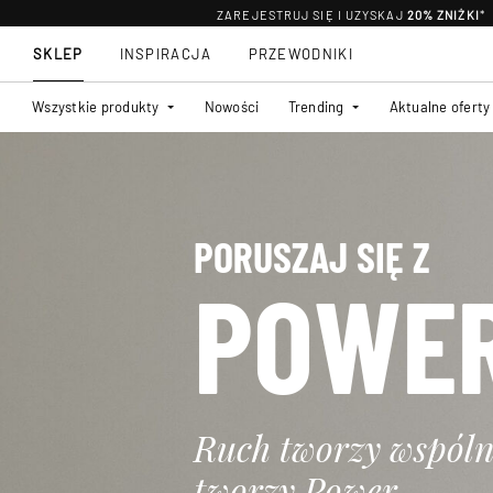
ZAREJESTRUJ SIĘ I UZYSKAJ
20% ZNIŻKI
*
SKLEP
INSPIRACJA
PRZEWODNIKI
Wszystkie produkty
Nowości
Trending
Aktualne oferty
PORUSZAJ SIĘ Z
POWE
Ruch tworzy wspóln
tworzy Power.