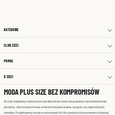
KATEGORIE
CLUB ZIZZI
POMOC
O ZIZZI
MODA PLUS SIZE BEZ KOMPROMISÓW
W Zizzi znajdziesz odzież plus size dla kobiet, które chcą ubierać się dokładnie tak,
jak lubią – bez kompromisów w kwestii dopasowania, wygody czy najnowszych
trendów. Projektujemy modę w rozmiarach 40-64 z pełnym zrozumieniem kobiecej