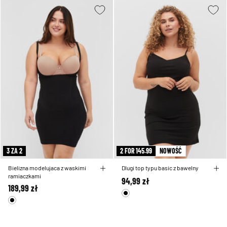
3 ZA 2
2 FOR 145.99
NOWOŚĆ
Bielizna modelujaca z waskimi
Dlugi top typu basic z bawelny
ramiaczkami
94,99 zł
189,99 zł