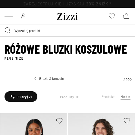
BEZPŁATNA
DOSTAWA OD 59 ZŁ *
Menu
RÓŻOWE BLUZKI KOSZULOWE
PLUS SIZE
Bluzki & koszule
Bluzki koszulow
Produkt
Model
Produkty: 10
Filtry
(2)