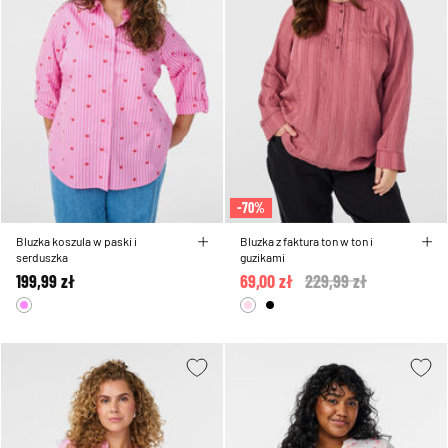
-70%
Bluzka koszula w paski i
Bluzka z faktura ton w ton i
serduszka
guzikami
199,99 zł
69,00 zł
Price reduced from
229,99 zł
to