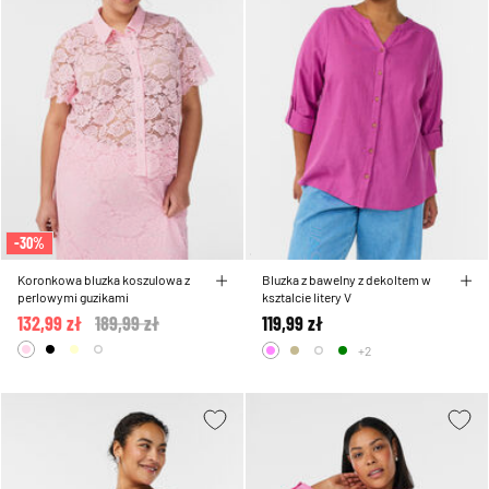
-30%
Koronkowa bluzka koszulowa z
Bluzka z bawelny z dekoltem w
perlowymi guzikami
ksztalcie litery V
132,99 zł
Price reduced from
189,99 zł
to
119,99 zł
+2