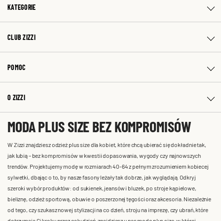
KATEGORIE
CLUB ZIZZI
POMOC
O ZIZZI
MODA PLUS SIZE BEZ KOMPROMISÓW
W Zizzi znajdziesz odzież plus size dla kobiet, które chcą ubierać się dokładnie tak,
jak lubią – bez kompromisów w kwestii dopasowania, wygody czy najnowszych
trendów. Projektujemy modę w rozmiarach 40-64 z pełnym zrozumieniem kobiecej
sylwetki, dbając o to, by nasze fasony leżały tak dobrze, jak wyglądają. Odkryj
szeroki wybór produktów: od sukienek, jeansów i bluzek, po stroje kąpielowe,
bieliznę, odzież sportową, obuwie o poszerzonej tęgości oraz akcesoria. Niezależnie
od tego, czy szukasz nowej stylizacji na co dzień, stroju na imprezę, czy ubrań, które
dotrzymają Ci kroku przez cały dzień, znajdziesz u nas modę plus size, w której