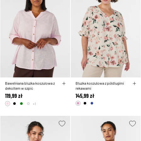
Bawelniana bluzka koszulowa z
Bluzka koszulowa z póldlugimi
dekoltem w szpic
rekawami
119,99 zł
145,99 zł
+1