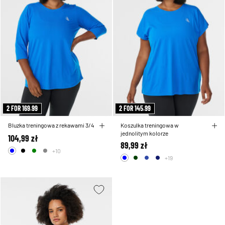
2 FOR 169.99
2 FOR 145.99
Bluzka treningowa z rekawami 3/4
Koszulka treningowa w
jednolitym kolorze
104,99 zł
89,99 zł
+10
+19