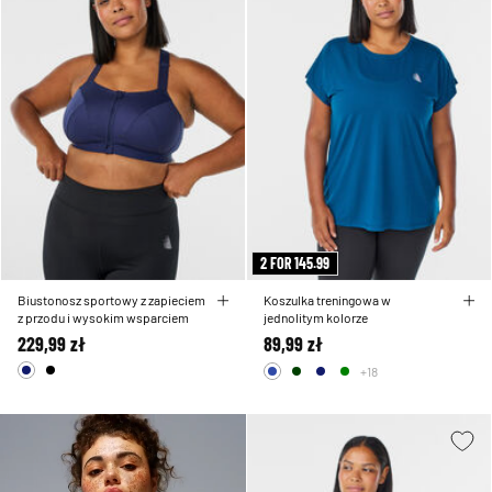
2 FOR 145.99
Biustonosz sportowy z zapieciem
Koszulka treningowa w
z przodu i wysokim wsparciem
jednolitym kolorze
229,99 zł
89,99 zł
+18