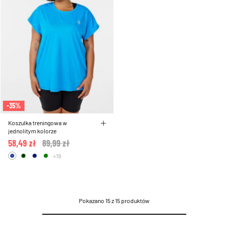
-35%
Koszulka treningowa w
jednolitym kolorze
58,49 zł
Price reduced from
89,99 zł
to
+19
Pokazano 15 z 15 produktów