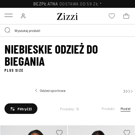
BEZPŁATNA
DOSTAWA OD 59 ZŁ *
Menu
NIEBIESKIE ODZIEŻ DO
BIEGANIA
PLUS SIZE
Odzież sportowa
Odzież do bieg
Produkt
Model
Produkty: 15
Filtry
(2)