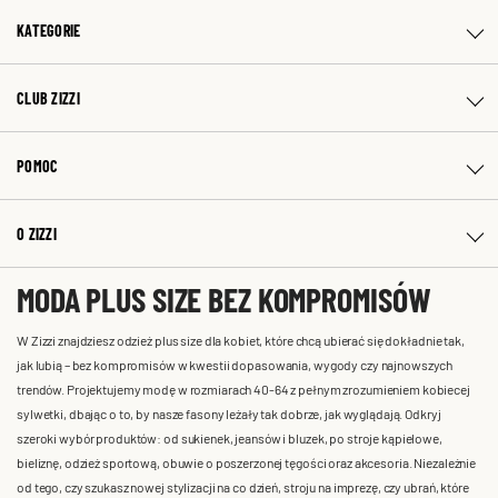
KATEGORIE
CLUB ZIZZI
POMOC
O ZIZZI
MODA PLUS SIZE BEZ KOMPROMISÓW
W Zizzi znajdziesz odzież plus size dla kobiet, które chcą ubierać się dokładnie tak,
jak lubią – bez kompromisów w kwestii dopasowania, wygody czy najnowszych
trendów. Projektujemy modę w rozmiarach 40-64 z pełnym zrozumieniem kobiecej
sylwetki, dbając o to, by nasze fasony leżały tak dobrze, jak wyglądają. Odkryj
szeroki wybór produktów: od sukienek, jeansów i bluzek, po stroje kąpielowe,
bieliznę, odzież sportową, obuwie o poszerzonej tęgości oraz akcesoria. Niezależnie
od tego, czy szukasz nowej stylizacji na co dzień, stroju na imprezę, czy ubrań, które