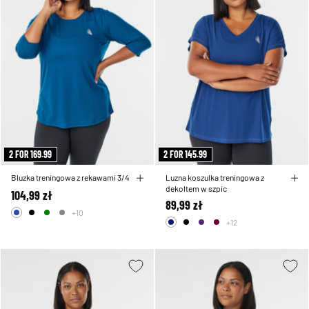
2 FOR 169.99
2 FOR 145.99
Bluzka treningowa z rekawami 3/4
Luzna koszulka treningowa z
dekoltem w szpic
104,99 zł
89,99 zł
+10
+12