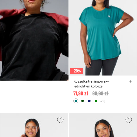
-20%
Koszulka treningowa w
jednolitym kolorze
71,99 zł
Price reduced from
89,99 zł
to
+18