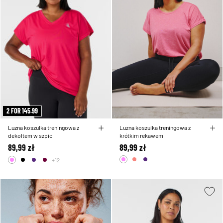
2 FOR 145.99
Luzna koszulka treningowa z
Luzna koszulka treningowa z
dekoltem w szpic
krótkim rekawem
89,99 zł
89,99 zł
+12