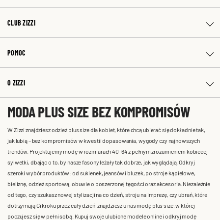
CLUB ZIZZI
POMOC
O ZIZZI
MODA PLUS SIZE BEZ KOMPROMISÓW
W Zizzi znajdziesz odzież plus size dla kobiet, które chcą ubierać się dokładnie tak,
jak lubią – bez kompromisów w kwestii dopasowania, wygody czy najnowszych
trendów. Projektujemy modę w rozmiarach 40-64 z pełnym zrozumieniem kobiecej
sylwetki, dbając o to, by nasze fasony leżały tak dobrze, jak wyglądają. Odkryj
szeroki wybór produktów: od sukienek, jeansów i bluzek, po stroje kąpielowe,
bieliznę, odzież sportową, obuwie o poszerzonej tęgości oraz akcesoria. Niezależnie
od tego, czy szukasz nowej stylizacji na co dzień, stroju na imprezę, czy ubrań, które
dotrzymają Ci kroku przez cały dzień, znajdziesz u nas modę plus size, w której
poczujesz się w pełni sobą. Kupuj swoje ulubione modele online i odkryj modę