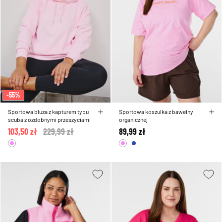
-55%
Sportowa bluza z kapturem typu
Sportowa koszulka z bawelny
scuba z ozdobnymi przeszyciami
organicznej
103,50 zł
Price reduced from
229,99 zł
to
89,99 zł