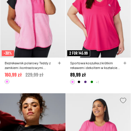
-30%
2 FOR 145.99
Bezrekawnik polarowy Teddy z
Sportowa koszulka z krótkim
zamkiem i kontrastowymi
rekawem i dekoltem w ksztalcie
elementami
litery V
160,99 zł
Price reduced from
229,99 zł
to
89,99 zł
+1