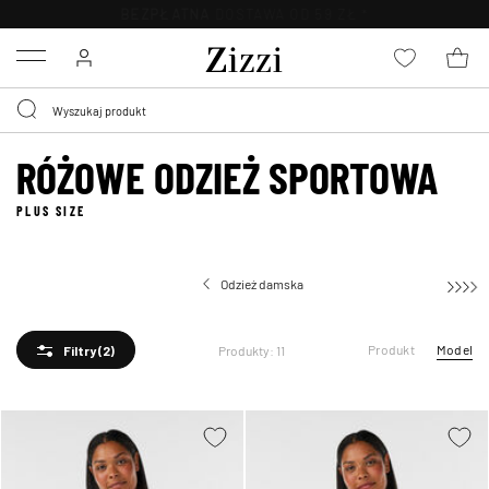
BEZPŁATNA
DOSTAWA OD 59 ZŁ *
Menu
RÓŻOWE ODZIEŻ SPORTOWA
PLUS SIZE
Odzież damska
Produkt
Model
Produkty: 11
Filtry
(2)