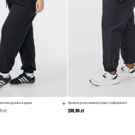
szeroka gumka w pasie
Spodnie przeciwdeszczowe z odblaskami
e reduced from
9 zł
to
299,99 zł