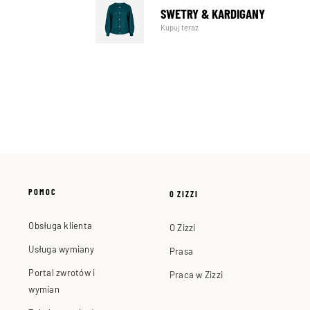
SWETRY & KARDIGANY
Kupuj teraz
POMOC
O ZIZZI
Obsługa klienta
O Zizzi
Usługa wymiany
Prasa
Portal zwrotów i
Praca w Zizzi
wymian