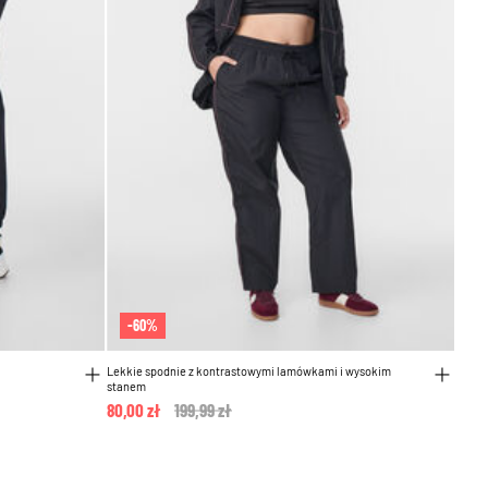
-60%
Lekkie spodnie z kontrastowymi lamówkami i wysokim
stanem
80,00 zł
Price reduced from
199,99 zł
to