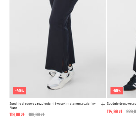
-40%
-50%
Spodnie dresowe z rozcieciami i wysokim stanem z dzianiny
Spodnie dresowe z 
Flare
114,99 zł
Pric
229,9
119,99 zł
Price reduced from
199,99 zł
to