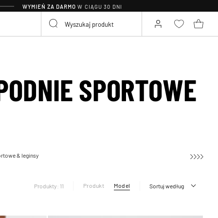
WYMIEŃ ZA DARMO
W CIĄGU 30 DNI
PODNIE SPORTOWE
rtowe & leginsy
Produkt
Model
Produkty: 11
Sortuj według