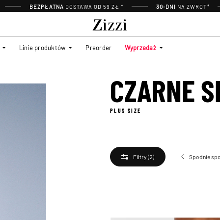
BEZPŁATNA
DOSTAWA OD 59 ZŁ *
30-DNI
NA ZWROT*
Linie produktów
Preorder
Wyprzedaż
CZARNE S
PLUS SIZE
Spodnie spo
Filtry
(2)