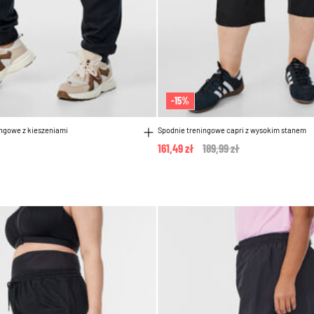
-15%
ingowe z kieszeniami
Spodnie treningowe capri z wysokim stanem
161,49 zł
Price reduced from
189,99 zł
to