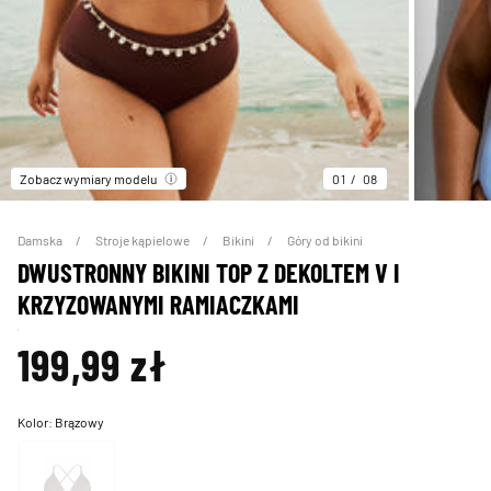
Zobacz wymiary modelu
01
08
Damska
Stroje kąpielowe
Bikini
Góry od bikini
DWUSTRONNY BIKINI TOP Z DEKOLTEM V I
KRZYZOWANYMI RAMIACZKAMI
199,99 zł
Kolor:
Brązowy