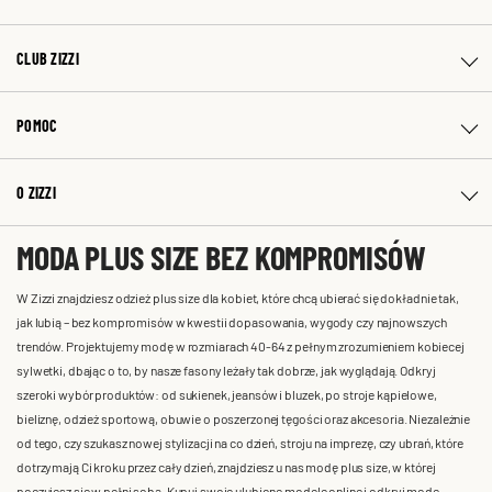
CLUB ZIZZI
POMOC
O ZIZZI
MODA PLUS SIZE BEZ KOMPROMISÓW
W Zizzi znajdziesz odzież plus size dla kobiet, które chcą ubierać się dokładnie tak,
jak lubią – bez kompromisów w kwestii dopasowania, wygody czy najnowszych
trendów. Projektujemy modę w rozmiarach 40-64 z pełnym zrozumieniem kobiecej
sylwetki, dbając o to, by nasze fasony leżały tak dobrze, jak wyglądają. Odkryj
szeroki wybór produktów: od sukienek, jeansów i bluzek, po stroje kąpielowe,
bieliznę, odzież sportową, obuwie o poszerzonej tęgości oraz akcesoria. Niezależnie
od tego, czy szukasz nowej stylizacji na co dzień, stroju na imprezę, czy ubrań, które
dotrzymają Ci kroku przez cały dzień, znajdziesz u nas modę plus size, w której
poczujesz się w pełni sobą. Kupuj swoje ulubione modele online i odkryj modę