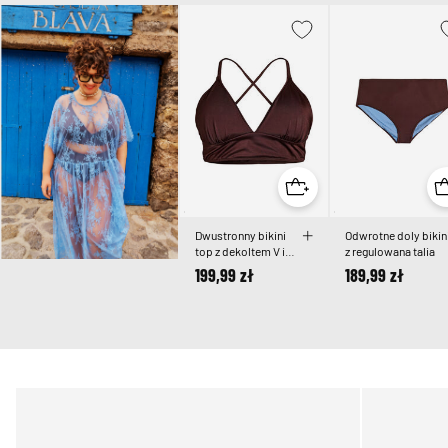
Dwustronny bikini
Odwrotne doly bikin
top z dekoltem V i
z regulowana talia
krzyzowanymi
199,99 zł
189,99 zł
ramiaczkami