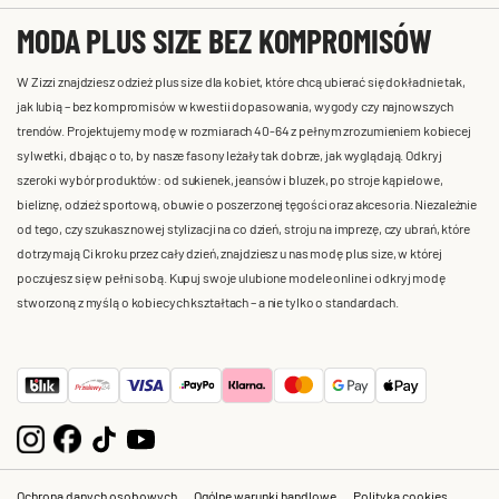
MODA PLUS SIZE BEZ KOMPROMISÓW
W Zizzi znajdziesz odzież plus size dla kobiet, które chcą ubierać się dokładnie tak,
jak lubią – bez kompromisów w kwestii dopasowania, wygody czy najnowszych
trendów. Projektujemy modę w rozmiarach 40-64 z pełnym zrozumieniem kobiecej
sylwetki, dbając o to, by nasze fasony leżały tak dobrze, jak wyglądają. Odkryj
szeroki wybór produktów: od sukienek, jeansów i bluzek, po stroje kąpielowe,
bieliznę, odzież sportową, obuwie o poszerzonej tęgości oraz akcesoria. Niezależnie
od tego, czy szukasz nowej stylizacji na co dzień, stroju na imprezę, czy ubrań, które
dotrzymają Ci kroku przez cały dzień, znajdziesz u nas modę plus size, w której
poczujesz się w pełni sobą. Kupuj swoje ulubione modele online i odkryj modę
stworzoną z myślą o kobiecych kształtach – a nie tylko o standardach.
Ochrona danych osobowych
Ogólne warunki handlowe
Polityka cookies