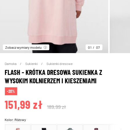
Zobacz wymiary modelu
01
07
Damska
Sukienki
Sukienki dresowe
FLASH - KRÓTKA DRESOWA SUKIENKA Z
WYSOKIM KOLNIERZEM I KIESZENIAMI
-20%
151,99 zł
189,99 zł
Kolor:
Różowy