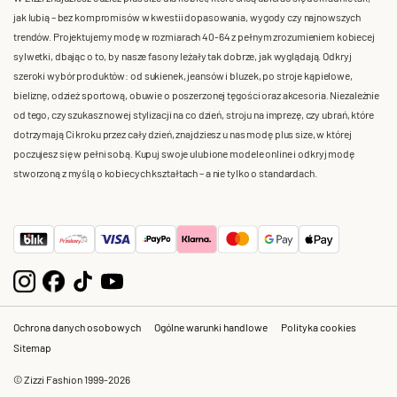
jak lubią – bez kompromisów w kwestii dopasowania, wygody czy najnowszych
trendów. Projektujemy modę w rozmiarach 40-64 z pełnym zrozumieniem kobiecej
sylwetki, dbając o to, by nasze fasony leżały tak dobrze, jak wyglądają. Odkryj
szeroki wybór produktów: od sukienek, jeansów i bluzek, po stroje kąpielowe,
bieliznę, odzież sportową, obuwie o poszerzonej tęgości oraz akcesoria. Niezależnie
od tego, czy szukasz nowej stylizacji na co dzień, stroju na imprezę, czy ubrań, które
dotrzymają Ci kroku przez cały dzień, znajdziesz u nas modę plus size, w której
poczujesz się w pełni sobą. Kupuj swoje ulubione modele online i odkryj modę
stworzoną z myślą o kobiecych kształtach – a nie tylko o standardach.
Ochrona danych osobowych
Ogólne warunki handlowe
Polityka cookies
Sitemap
© Zizzi Fashion 1999-2026