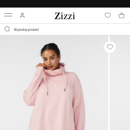
BEZPŁATNA
DOSTAWA OD 59 ZŁ *
Menu