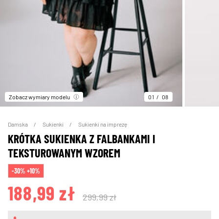
Zobacz wymiary modelu
01
08
Damska
Sukienki
Sukienki na imprezę
KRÓTKA SUKIENKA Z FALBANKAMI I
TEKSTUROWANYM WZOREM
-30% +10%
188,99 zł
299,99 zł