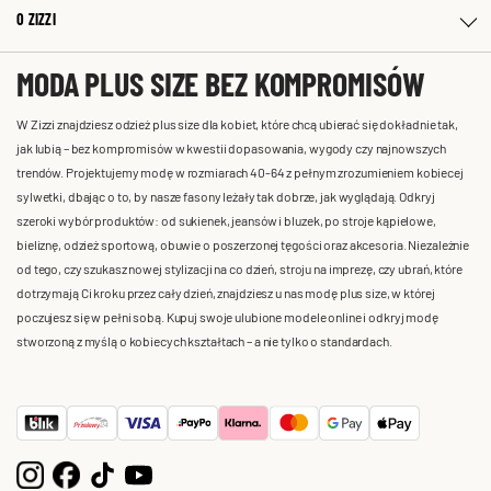
O ZIZZI
MODA PLUS SIZE BEZ KOMPROMISÓW
W Zizzi znajdziesz odzież plus size dla kobiet, które chcą ubierać się dokładnie tak,
jak lubią – bez kompromisów w kwestii dopasowania, wygody czy najnowszych
trendów. Projektujemy modę w rozmiarach 40-64 z pełnym zrozumieniem kobiecej
sylwetki, dbając o to, by nasze fasony leżały tak dobrze, jak wyglądają. Odkryj
szeroki wybór produktów: od sukienek, jeansów i bluzek, po stroje kąpielowe,
bieliznę, odzież sportową, obuwie o poszerzonej tęgości oraz akcesoria. Niezależnie
od tego, czy szukasz nowej stylizacji na co dzień, stroju na imprezę, czy ubrań, które
dotrzymają Ci kroku przez cały dzień, znajdziesz u nas modę plus size, w której
poczujesz się w pełni sobą. Kupuj swoje ulubione modele online i odkryj modę
stworzoną z myślą o kobiecych kształtach – a nie tylko o standardach.