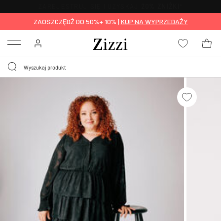
BEZPŁATNA
DOSTAWA OD 59 ZŁ *
ZAOSZCZĘDŹ DO 50%+ 10% |
KUP NA WYPRZEDAŻY
Menu