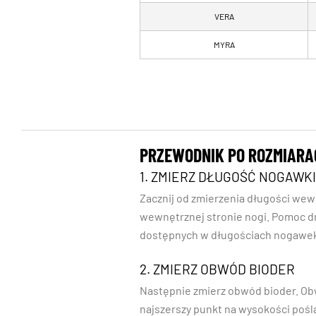
VERA
MYRA
PRZEWODNIK PO ROZMIARA
1. ZMIERZ DŁUGOŚĆ NOGAWKI
Zacznij od zmierzenia długości wew
wewnętrznej stronie nogi. Pomoc dr
dostępnych w długościach nogawek 7
2. ZMIERZ OBWÓD BIODER
Następnie zmierz obwód bioder. Obw
najszerszy punkt na wysokości poś