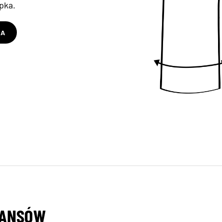
pka.
RA
EANSÓW