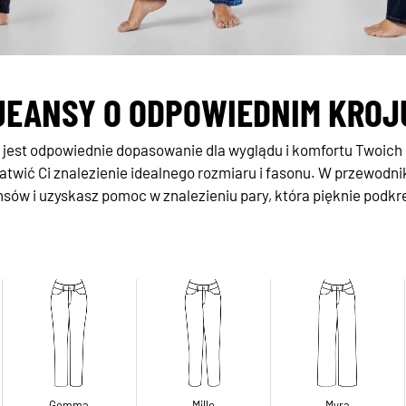
JEANSY O ODPOWIEDNIM KROJ
e jest odpowiednie dopasowanie dla wyglądu i komfortu Twoich
atwić Ci znalezienie idealnego rozmiaru i fasonu. W przewodni
nsów i uzyskasz pomoc w znalezieniu pary, która pięknie podkre
Gemma
Mille
Myra