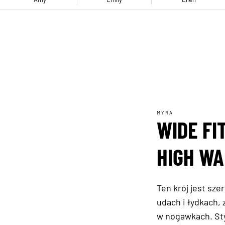
MYRA
WIDE FI
HIGH WA
Ten krój jest szer
udach i łydkach,
w nogawkach. Sty