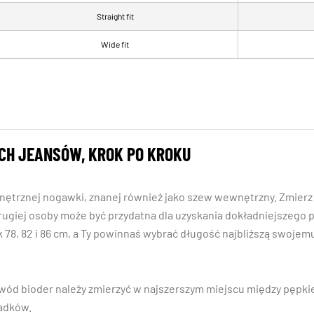
Straight fit
Wide fit
CH JEANSÓW, KROK PO KROKU
nętrznej nogawki, znanej również jako szew wewnętrzny. Zmierz 
ugiej osoby może być przydatna dla uzyskania dokładniejszego p
8, 82 i 86 cm, a Ty powinnaś wybrać długość najbliższą swojem
ód bioder należy zmierzyć w najszerszym miejscu między pępkie
ladków.