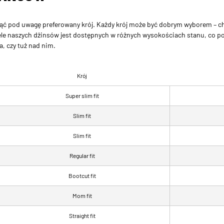
iąć pod uwagę preferowany krój. Każdy krój może być dobrym wyborem – cho
Wiele naszych dżinsów jest dostępnych w różnych wysokościach stanu, co p
, czy tuż nad nim.
Krój
Super slim fit
Slim fit
Slim fit
Regular fit
Bootcut fit
Mom fit
Straight fit