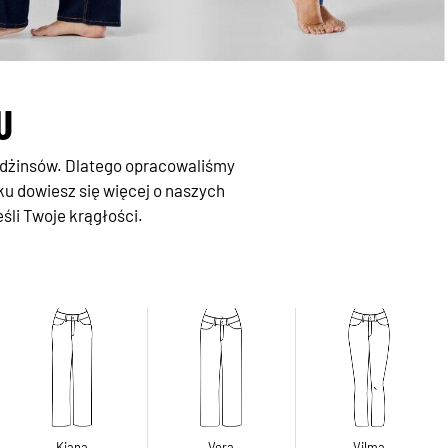
U
 dżinsów. Dlatego opracowaliśmy
ku dowiesz się więcej o naszych
śli Twoje krągłości.
Kiana
Vera
Vilma