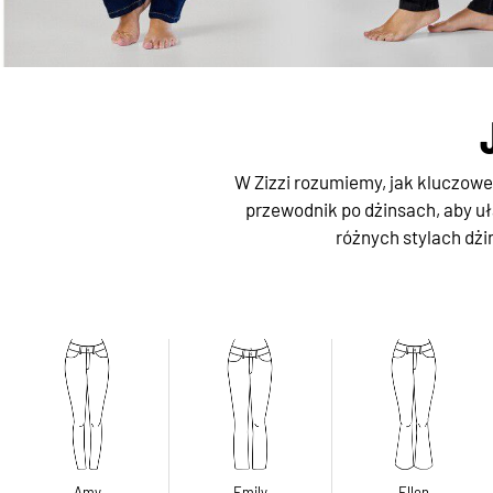
W Zizzi rozumiemy, jak kluczow
przewodnik po dżinsach, aby uł
różnych stylach dżi
Amy
Emily
Ellen