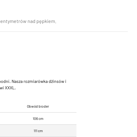
ka centymetrów nad pępkiem.
 spodni. Nasza rozmiarówka dżinsów i
owi XXXL.
Obwód bioder
106 cm
111 cm