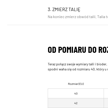
3. ZMIERZ TALIĘ
Na koniec zmierz obwód talii. Talia
OD POMIARU DO RO
Teraz połącz swoje wymiary talii i biode
spodni waha się od rozmiaru 40, który u
Rozmiar (EU)
40
42