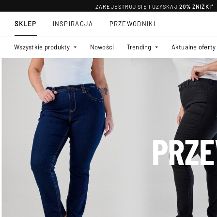
ZAREJESTRUJ SIĘ I UZYSKAJ
20% ZNIŻKI
*
SKLEP
INSPIRACJA
PRZEWODNIKI
Wszystkie produkty
Nowości
Trending
Aktualne oferty
PRZE