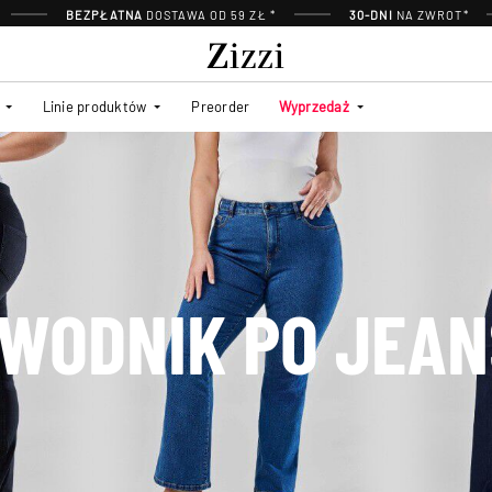
BEZPŁATNA
DOSTAWA OD 59 ZŁ *
30-DNI
NA ZWROT*
Linie produktów
Preorder
Wyprzedaż
WODNIK PO JEA