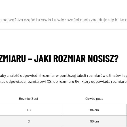
 to najwęższa część tułowia i u większości osób znajduje się kil
ZMIARU – JAKI ROZMIAR NOSISZ?
r, aby znaleźć odpowiedni rozmiar w poniższej tabeli rozmiarów dżinsów i
 nas odpowiada rozmiarowi XS, do rozmiaru 64, który odpowiada rozmiar
Rozmiar Zizzi
Obwód pasa
XS
84 cm
S
90 cm