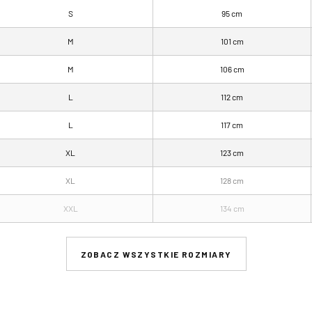
S
95 cm
M
101 cm
M
106 cm
L
112 cm
L
117 cm
XL
123 cm
XL
128 cm
XXL
134 cm
ZOBACZ WSZYSTKIE ROZMIARY