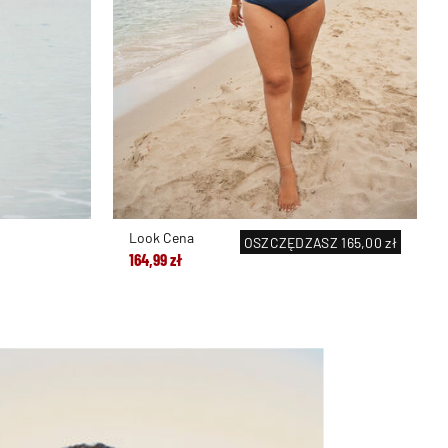
Look Cena
OSZCZĘDZASZ
165,00 zł
164,99 zł