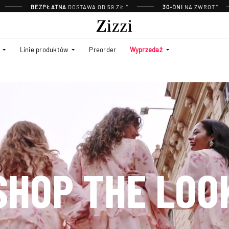
BEZPŁATNA
DOSTAWA OD 59 ZŁ *
30-DNI
NA ZWROT*
Linie produktów
Preorder
Wyprzedaż
SHOP THE LOO