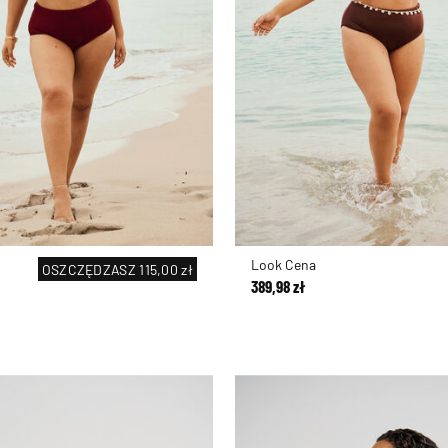
Look Cena
OSZCZĘDZASZ
115,00 zł
389,98 zł