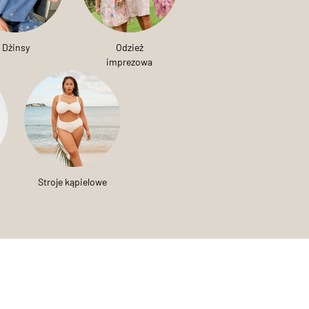
Dżinsy
Odzież
imprezowa
Stroje kąpielowe