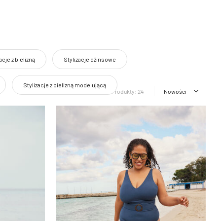
acje z bielizną
Stylizacje dżinsowe
Stylizacje z bielizną modelującą
Produkty: 24
Nowości