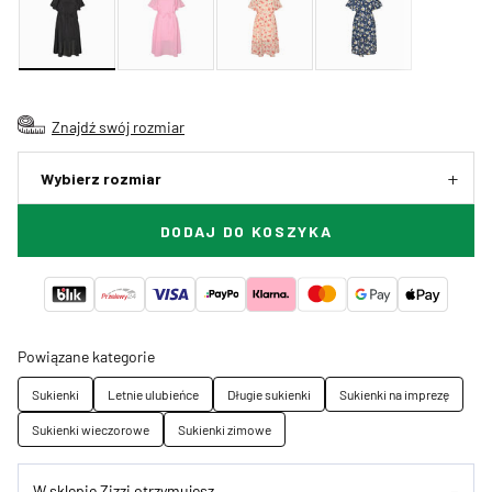
Znajdź swój rozmiar
Wybierz rozmiar
DODAJ DO KOSZYKA
Powiązane kategorie
Sukienki
Letnie ulubieńce
Długie sukienki
Sukienki na imprezę
Sukienki wieczorowe
Sukienki zimowe
W sklepie Zizzi otrzymujesz