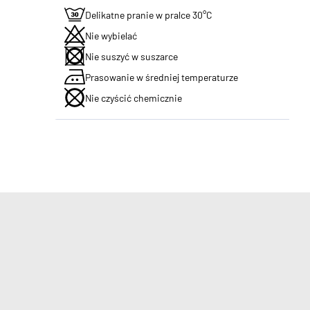
Delikatne pranie w pralce 30°C
Nie wybielać
Nie suszyć w suszarce
Prasowanie w średniej temperaturze
Nie czyścić chemicznie