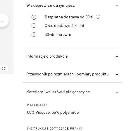
W sklepie Zizzi otrzymujesz
Bezpłatna dostawa od 59 zł
Czas dostawy: 3–4 dni
30-dni na zwrot
Informacje o produkcie
07
06
07
Przewodnik po rozmiarach i pomiary produktu
Materiały i wskazówki pielęgnacyjne
MATERIAŁY:
65% Viscose, 35% polyamide
INSTRUKCJE DOTYCZĄCE PRANIA: