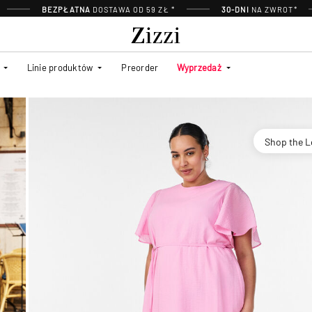
BEZPŁATNA
DOSTAWA OD 59 ZŁ *
30-DNI
NA ZWROT*
Linie produktów
Preorder
Wyprzedaż
Shop the 