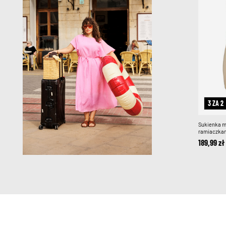
3 ZA 2
Sukienka m
ramiaczka
189,99 zł