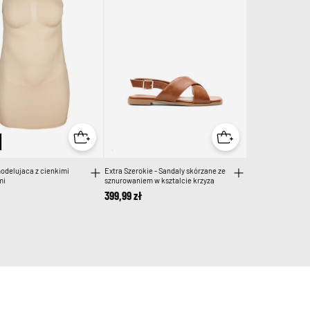
odelujaca z cienkimi
Extra Szerokie - Sandaly skórzane ze
mi
sznurowaniem w ksztalcie krzyza
399,99 zł