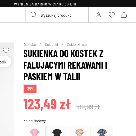
WYMIEŃ ZA DARMO
W CIĄGU 30 DNI
Damska
Sukienki
Sukienki maxi
SUKIENKA DO KOSTEK Z
Look
FALUJACYMI REKAWAMI I
PASKIEM W TALII
-35%
123,49 zł
189,99 zł
Kolor:
Różowy