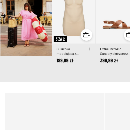
3 ZA 2
Sukienka
Extra Szerokie -
modelujaca z
Sandaly skórzane ze
cienkimi
sznurowaniem w
189,99 zł
399,99 zł
ramiaczkami
ksztalcie krzyza