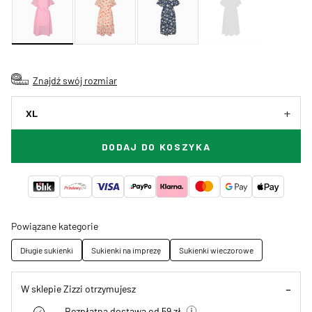
Znajdź swój rozmiar
XL
DODAJ DO KOSZYKA
Powiązane kategorie
Długie sukienki
Sukienki na imprezę
Sukienki wieczorowe
W sklepie Zizzi otrzymujesz
Bezpłatna dostawa od 59 zł