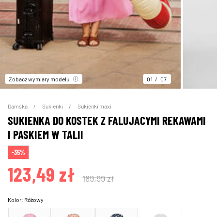
Zobacz wymiary modelu
01
07
Damska
Sukienki
Sukienki maxi
SUKIENKA DO KOSTEK Z FALUJACYMI REKAWAMI
I PASKIEM W TALII
-35%
123,49 zł
189,99 zł
Kolor:
Różowy