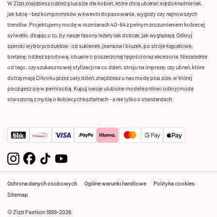
W Zizzi znajdziesz odzież plus size dla kobiet, które chcą ubierać się dokładnie tak,
jak lubią – bez kompromisów w kwestii dopasowania, wygody czy najnowszych
trendów. Projektujemy modę w rozmiarach 40-64 z pełnym zrozumieniem kobiecej
sylwetki, dbając o to, by nasze fasony leżały tak dobrze, jak wyglądają. Odkryj
szeroki wybór produktów: od sukienek, jeansów i bluzek, po stroje kąpielowe,
bieliznę, odzież sportową, obuwie o poszerzonej tęgości oraz akcesoria. Niezależnie
od tego, czy szukasz nowej stylizacji na co dzień, stroju na imprezę, czy ubrań, które
dotrzymają Ci kroku przez cały dzień, znajdziesz u nas modę plus size, w której
poczujesz się w pełni sobą. Kupuj swoje ulubione modele online i odkryj modę
stworzoną z myślą o kobiecych kształtach – a nie tylko o standardach.
Ochrona danych osobowych
Ogólne warunki handlowe
Polityka cookies
Sitemap
© Zizzi Fashion 1999-2026