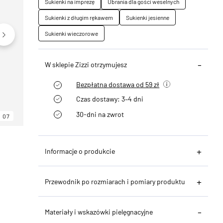
Sukienki na imprezę
Ubrania dla gości weselnych
Sukienki z długim rękawem
Sukienki jesienne
Sukienki wieczorowe
W sklepie Zizzi otrzymujesz
Bezpłatna dostawa od 59 zł
Czas dostawy: 3–4 dni
30-dni na zwrot
07
06
07
Informacje o produkcie
Przewodnik po rozmiarach i pomiary produktu
Materiały i wskazówki pielęgnacyjne