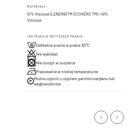
MATERIAŁY:
51% Viscose (LENZINGTM ECOVERO TM), 49%
Viscose
INSTRUKCJE DOTYCZĄCE PRANIA:
Delikatne pranie w pralce 30°C
Nie wybielać
Nie suszyć w suszarce
Prasowanie w niskiej temperaturze
Można czyścić z użyciem perchloroetylenu lub
węglowodorów