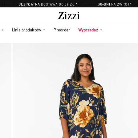
BEZPŁATNA
DOSTAWA OD 59 ZŁ *
30-DNI
NA ZWROT*
Linie produktów
Preorder
Wyprzedaż