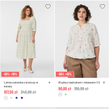
-50% +10%
-50% +10%
Letnia sukienka z wiskozy w
Bluzka z nadrukiem i rekawami 1/2
kwiaty
90,00 zł
Price reduced from
199,99 zł
to
157,50 zł
Price reduced from
349,99 zł
to