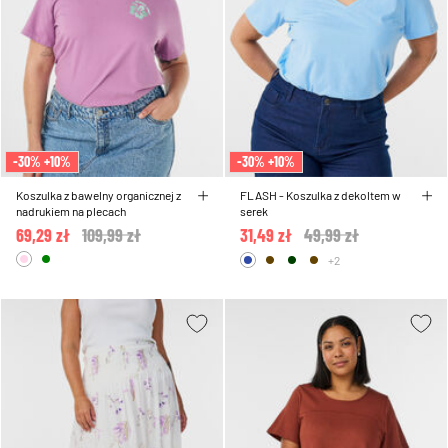
-30% +10%
-30% +10%
Koszulka z bawelny organicznej z
FLASH - Koszulka z dekoltem w
nadrukiem na plecach
serek
69,29 zł
Price reduced from
109,99 zł
to
31,49 zł
Price reduced from
49,99 zł
to
+2