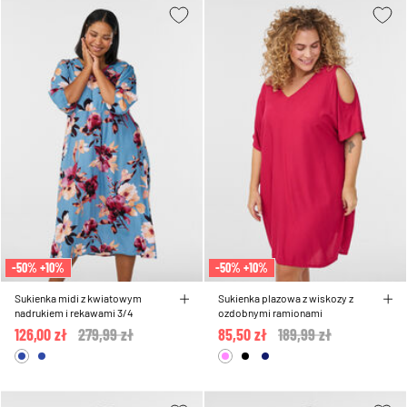
-50% +10%
-50% +10%
Sukienka midi z kwiatowym
Sukienka plazowa z wiskozy z
nadrukiem i rekawami 3/4
ozdobnymi ramionami
126,00 zł
Price reduced from
279,99 zł
to
85,50 zł
Price reduced from
189,99 zł
to