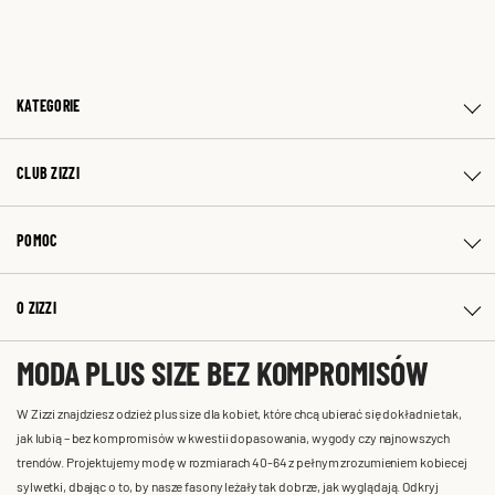
KATEGORIE
CLUB ZIZZI
POMOC
O ZIZZI
MODA PLUS SIZE BEZ KOMPROMISÓW
W Zizzi znajdziesz odzież plus size dla kobiet, które chcą ubierać się dokładnie tak,
jak lubią – bez kompromisów w kwestii dopasowania, wygody czy najnowszych
trendów. Projektujemy modę w rozmiarach 40-64 z pełnym zrozumieniem kobiecej
sylwetki, dbając o to, by nasze fasony leżały tak dobrze, jak wyglądają. Odkryj