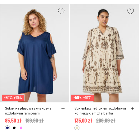
-50% +10%
-50% +10%
Sukienka plazowa z wiskozy z
Sukienka z nadrukiem ozdobnym i
ozdobnymi ramionami
kolnierzykiem z falbanka
85,50 zł
Price reduced from
189,99 zł
to
135,00 zł
Price reduced from
299,99 zł
to