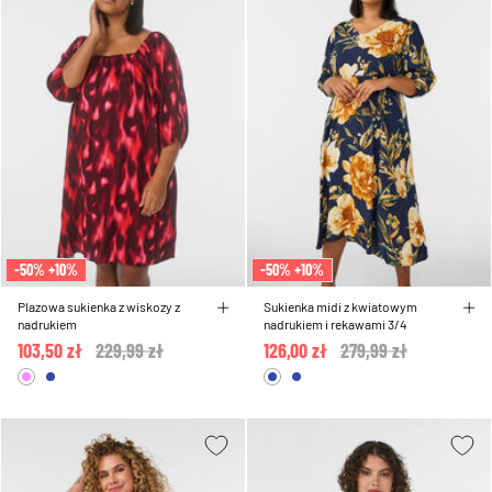
-50% +10%
-50% +10%
Plazowa sukienka z wiskozy z
Sukienka midi z kwiatowym
nadrukiem
nadrukiem i rekawami 3/4
103,50 zł
Price reduced from
229,99 zł
to
126,00 zł
Price reduced from
279,99 zł
to