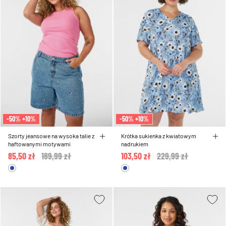
-50% +10%
-50% +10%
Szorty jeansowe na wysoka talie z
Krótka sukienka z kwiatowym
haftowanymi motywami
nadrukiem
85,50 zł
Price reduced from
189,99 zł
to
103,50 zł
Price reduced from
229,99 zł
to