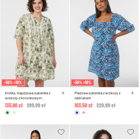
-50% +10%
-50% +10%
Krótka, trapezowa sukienka z
Plazowa sukienka z wiskozy z
wiskozy z koronkowym
nadrukiem
wykonczeniem
135,00 zł
Price reduced from
299,99 zł
to
103,50 zł
Price reduced from
229,99 zł
to