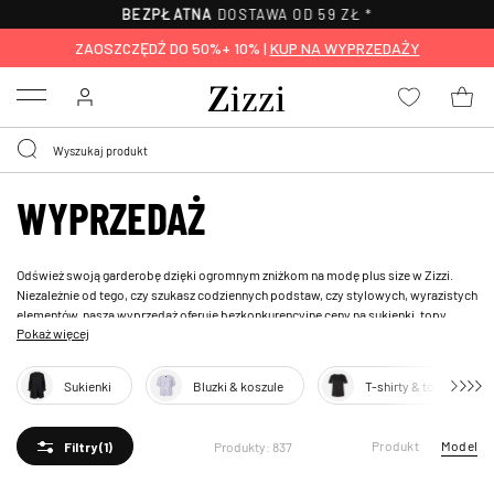
30-DNI
NA ZWROT*
ZAOSZCZĘDŹ DO 50%+ 10% |
KUP NA WYPRZEDAŻY
Menu
WYPRZEDAŻ
Odśwież swoją garderobę dzięki ogromnym zniżkom na modę plus size w Zizzi.
Niezależnie od tego, czy szukasz codziennych podstaw, czy stylowych, wyrazistych
elementów, nasza wyprzedaż oferuje bezkonkurencyjne ceny na sukienki, topy,
Pokaż więcej
odzież wierzchnią i wiele więcej — wszystko zaprojektowane z myślą o krągłych
kobietach. Dzięki rabatom do 70% teraz jest idealny moment, aby odświeżyć swój
styl bez nadwyrężania budżetu.
Sukienki
Bluzki & koszule
T-shirty & topy
Produkt
Model
Produkty: 837
Filtry
(1)