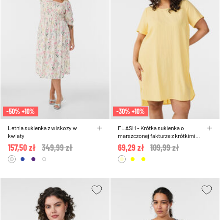
-50% +10%
-30% +10%
Letnia sukienka z wiskozy w
FLASH - Krótka sukienka o
kwiaty
marszczonej fakturze z krótkimi
rekawami
157,50 zł
Price reduced from
349,99 zł
to
69,29 zł
Price reduced from
109,99 zł
to