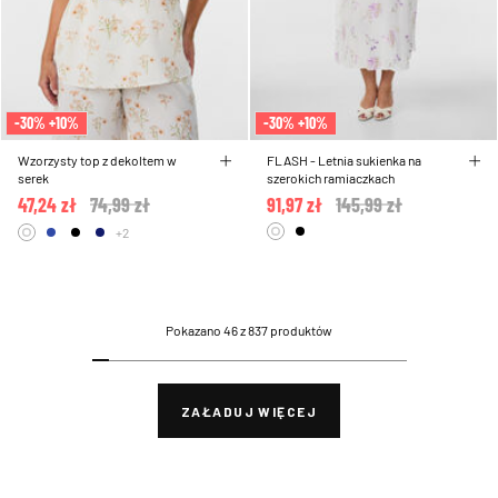
-30% +10%
-30% +10%
Wzorzysty top z dekoltem w
FLASH - Letnia sukienka na
serek
szerokich ramiaczkach
47,24 zł
Price reduced from
74,99 zł
to
91,97 zł
Price reduced from
145,99 zł
to
+2
Pokazano 46 z 837 produktów
ZAŁADUJ WIĘCEJ