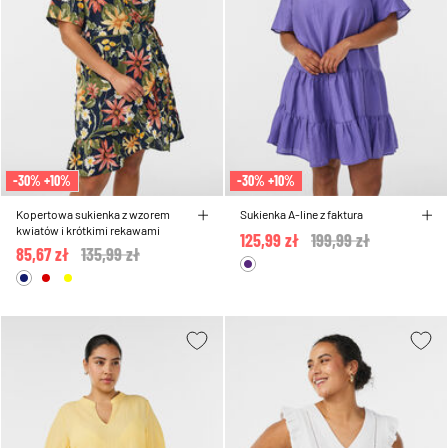
-30% +10%
-30% +10%
Kopertowa sukienka z wzorem
Sukienka A-line z faktura
kwiatów i krótkimi rekawami
125,99 zł
Price reduced from
199,99 zł
to
85,67 zł
Price reduced from
135,99 zł
to