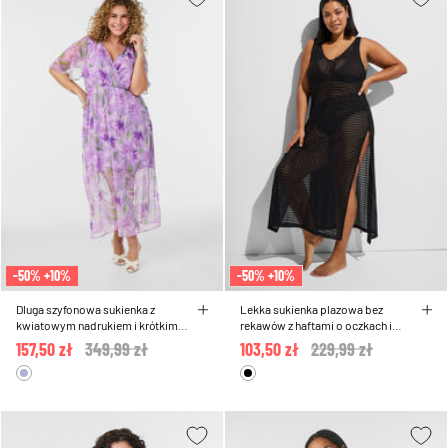
-50% +10%
-50% +10%
Dluga szyfonowa sukienka z
Lekka sukienka plazowa bez
kwiatowym nadrukiem i krótkimi
rekawów z haftami o oczkach i
rekawami
rozcieciami po bokach
157,50 zł
Price reduced from
349,99 zł
to
103,50 zł
Price reduced from
229,99 zł
to