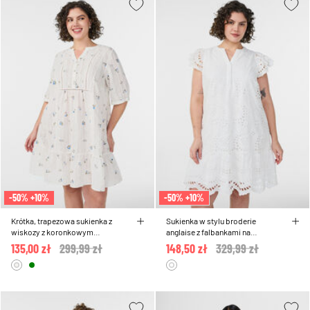
-50% +10%
-50% +10%
Krótka, trapezowa sukienka z
Sukienka w stylu broderie
wiskozy z koronkowym
anglaise z falbankami na
wykonczeniem
rekawach
135,00 zł
Price reduced from
299,99 zł
to
148,50 zł
Price reduced from
329,99 zł
to