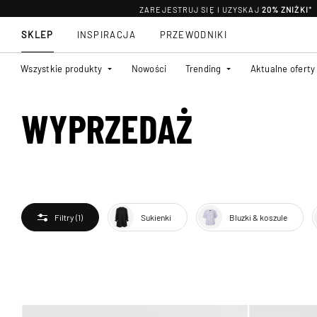
ZAREJESTRUJ SIĘ I UZYSKAJ
20% ZNIŻKI
*
SKLEP
INSPIRACJA
PRZEWODNIKI
Wszystkie produkty
Nowości
Trending
Aktualne oferty
WYPRZEDAŻ
Sukienki
Bluzki & koszule
Filtry
(1)