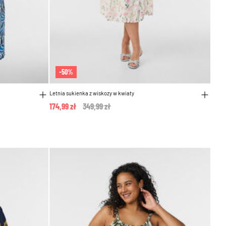
-50%
Letnia sukienka z wiskozy w kwiaty
174,99 zł
Price reduced from
349,99 zł
to