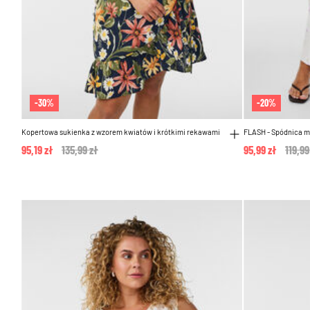
-30%
-20%
Kopertowa sukienka z wzorem kwiatów i krótkimi rekawami
FLASH - Spódnica m
95,19 zł
Price reduced from
135,99 zł
to
95,99 zł
Price
119,99