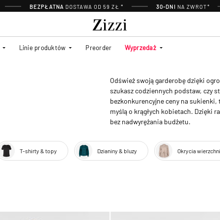
BEZPŁATNA
DOSTAWA OD 59 ZŁ *
30-DNI
NA ZWROT*
Linie produktów
Preorder
Wyprzedaż
Odśwież swoją garderobę dzięki ogro
szukasz codziennych podstaw, czy st
bezkonkurencyjne ceny na sukienki, t
myślą o krągłych kobietach. Dzięki r
bez nadwyrężania budżetu.
T-shirty & topy
Dzianiny & bluzy
Okrycia wierzchn