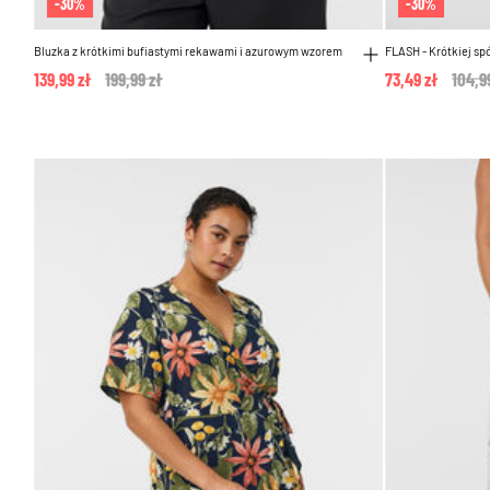
-30%
-30%
Bluzka z krótkimi bufiastymi rekawami i azurowym wzorem
FLASH - Krótkiej s
139,99 zł
Price reduced from
199,99 zł
to
73,49 zł
Price
104,9