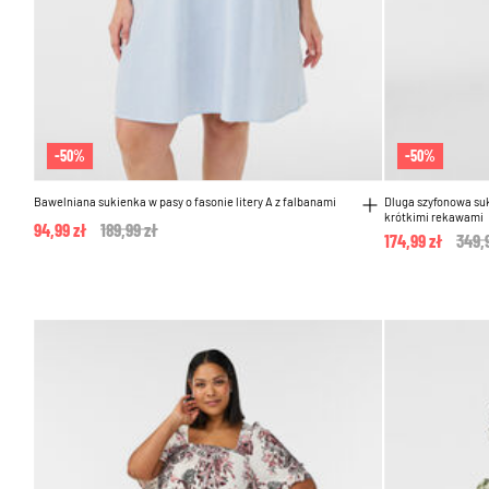
-50%
-50%
Bawelniana sukienka w pasy o fasonie litery A z falbanami
Dluga szyfonowa su
krótkimi rekawami
94,99 zł
Price reduced from
189,99 zł
to
174,99 zł
Pric
349,