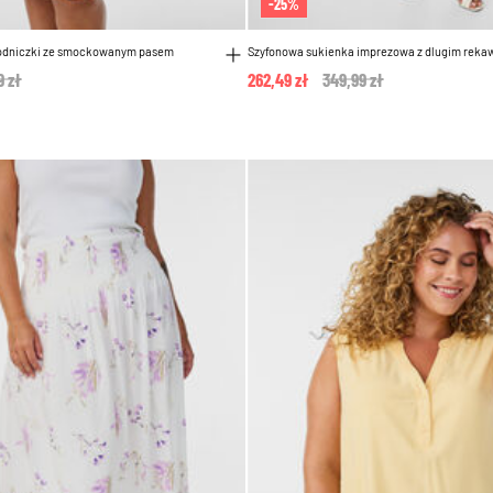
-25%
pódniczki ze smockowanym pasem
Szyfonowa sukienka imprezowa z dlugim rek
 reduced from
9 zł
to
262,49 zł
Price reduced from
349,99 zł
to