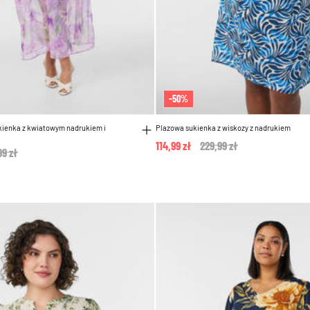
-50%
kienka z kwiatowym nadrukiem i
Plazowa sukienka z wiskozy z nadrukiem
114,99 zł
Price reduced from
229,99 zł
to
e reduced from
99 zł
to