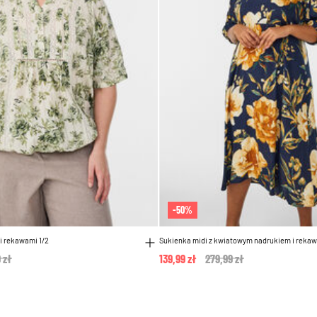
-50%
i rekawami 1/2
Sukienka midi z kwiatowym nadrukiem i rekaw
 reduced from
 zł
to
139,99 zł
Price reduced from
279,99 zł
to