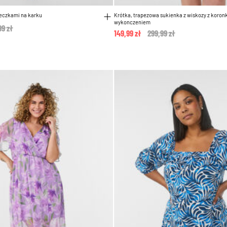
seczkami na karku
Krótka, trapezowa sukienka z wiskozy z koro
wykonczeniem
e reduced from
99 zł
to
149,99 zł
Price reduced from
299,99 zł
to