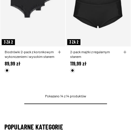
3 ZA 2
3 ZA 2
Biodrówki 2-pack z koronkowym
2-pack majtki z regularnym
wykonczeniem i wysokim stanem
stanem
89,99 zł
119,99 zł
Pokazano 14 z 14 produktów
POPULARNE KATEGORIE