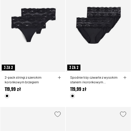
3 ZA 2
3 ZA 2
2-pack stringi z szerokim
Spodnie trzy czwarte z wysokim
koronkowym brzegiem
stanem i koronkowym
wykonczeniem w 2-pack
119,99 zł
119,99 zł