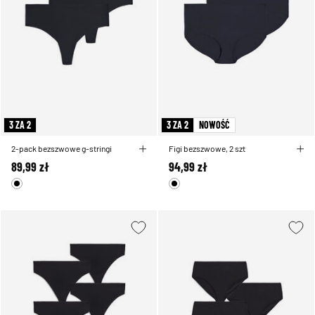
3 ZA 2
3 ZA 2
NOWOŚĆ
2-pack bezszwowe g-stringi
Figi bezszwowe, 2 szt
89,99 zł
94,99 zł