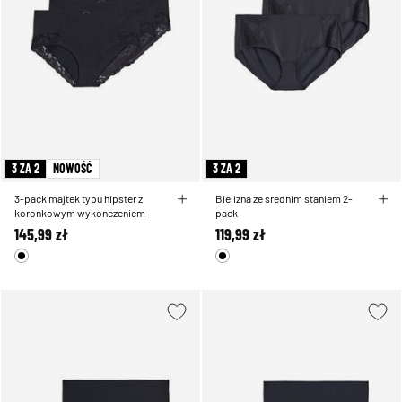
3 ZA 2
NOWOŚĆ
3 ZA 2
3-pack majtek typu hipster z
Bielizna ze srednim staniem 2-
koronkowym wykonczeniem
pack
145,99 zł
119,99 zł