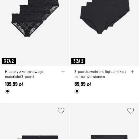
3 ZA 2
3 ZA 2
Hipstery z koronkowego
3-pack bawelniane figi damskie z
materialu (3-pack)
normalnym stanem
109,99 zł
89,99 zł