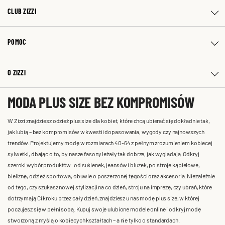
CLUB ZIZZI
POMOC
O ZIZZI
MODA PLUS SIZE BEZ KOMPROMISÓW
W Zizzi znajdziesz odzież plus size dla kobiet, które chcą ubierać się dokładnie tak,
jak lubią – bez kompromisów w kwestii dopasowania, wygody czy najnowszych
trendów. Projektujemy modę w rozmiarach 40-64 z pełnym zrozumieniem kobiecej
sylwetki, dbając o to, by nasze fasony leżały tak dobrze, jak wyglądają. Odkryj
szeroki wybór produktów: od sukienek, jeansów i bluzek, po stroje kąpielowe,
bieliznę, odzież sportową, obuwie o poszerzonej tęgości oraz akcesoria. Niezależnie
od tego, czy szukasz nowej stylizacji na co dzień, stroju na imprezę, czy ubrań, które
dotrzymają Ci kroku przez cały dzień, znajdziesz u nas modę plus size, w której
poczujesz się w pełni sobą. Kupuj swoje ulubione modele online i odkryj modę
stworzoną z myślą o kobiecych kształtach – a nie tylko o standardach.