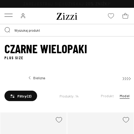
BEZPŁATNA
DOSTAWA OD 59 ZŁ *
Menu
CZARNE WIELOPAKI
PLUS SIZE
Bielizna
Wielopaki
Produkt
Model
Produkty: 14
Filtry
(2)