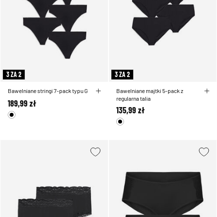
3 ZA 2
3 ZA 2
Bawelniane stringi 7-pack typu G
Bawelniane majtki 5-pack z
regularna talia
189,99 zł
135,99 zł