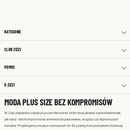
KATEGORIE
CLUB ZIZZI
POMOC
O ZIZZI
MODA PLUS SIZE BEZ KOMPROMISÓW
W Zizzi znajdziesz odzież plus size dla kobiet, które chcą ubierać się dokładnie tak,
jak lubią – bez kompromisów w kwestii dopasowania, wygody czy najnowszych
trendów. Projektujemy modę w rozmiarach 40-64 z pełnym zrozumieniem kobiecej