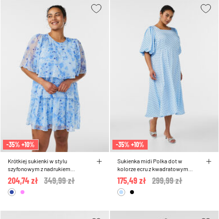
-35% +10%
-35% +10%
Krótkiej sukienki w stylu
Sukienka midi Polka dot w
szyfonowym z nadrukiem
kolorze ecru z kwadratowym
kwiatowym i warstwami falbanek
dekoltem
204,74 zł
Price reduced from
349,99 zł
to
175,49 zł
Price reduced from
299,99 zł
to