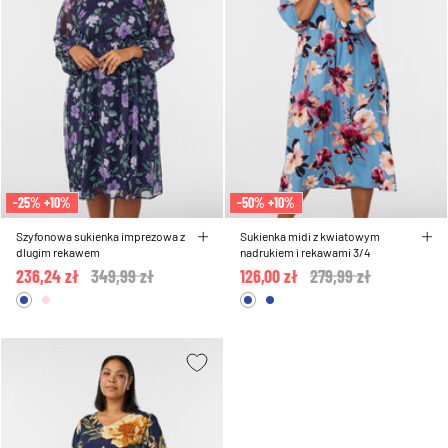
-25% +10%
-50% +10%
Szyfonowa sukienka imprezowa z
Sukienka midi z kwiatowym
dlugim rekawem
nadrukiem i rekawami 3/4
236,24 zł
Price reduced from
349,99 zł
to
126,00 zł
Price reduced from
279,99 zł
to