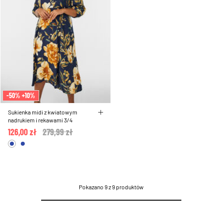
-50% +10%
Sukienka midi z kwiatowym
nadrukiem i rekawami 3/4
126,00 zł
Price reduced from
279,99 zł
to
Pokazano 9 z 9 produktów