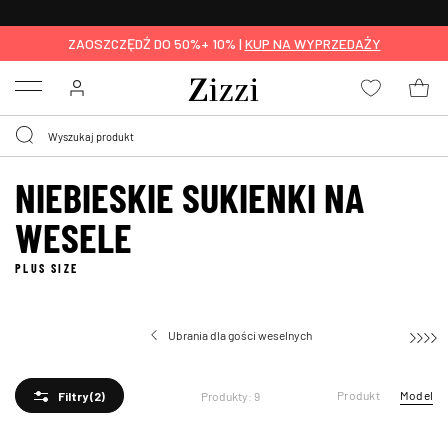
BEZPŁATNA
DOSTAWA OD 59 ZŁ *
ZAOSZCZĘDŹ DO 50%+ 10% |
KUP NA WYPRZEDAŻY
Menu
NIEBIESKIE SUKIENKI NA
WESELE
PLUS SIZE
Ubrania dla gości weselnych
Produkt
Model
Produkty: 9
Filtry
(2)