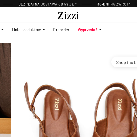
BEZPŁATNA
DOSTAWA OD 59 ZŁ *
30-DNI
NA ZWROT*
Linie produktów
Preorder
Wyprzedaż
Shop the 