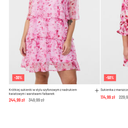
-30%
-50%
Krótkiej sukienki w stylu szyfonowym z nadrukiem
Sukienka z marszcz
kwiatowym i warstwami falbanek
114,99 zł
Pric
229,9
244,99 zł
Price reduced from
349,99 zł
to