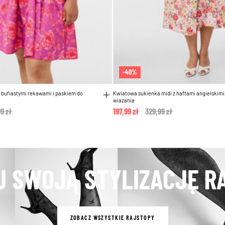
-40%
 bufiastymi rekawami i paskiem do
Kwiatowa sukienka midi z haftami angielskimi
wiazania
e reduced from
9 zł
to
197,99 zł
Price reduced from
329,99 zł
to
J SWOJĄ STYLIZACJĘ R
ZOBACZ WSZYSTKIE RAJSTOPY