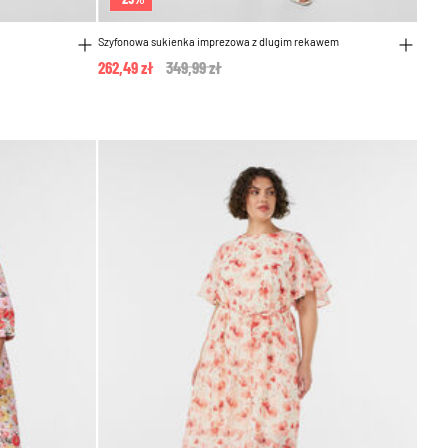
Szyfonowa sukienka imprezowa z dlugim rekawem
262,49 zł
Price reduced from
349,99 zł
to