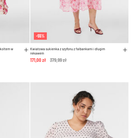
-55%
ekoltem w
Kwiatowa sukienka z szyfonu z falbankami i dlugim
rekawem
171,00 zł
Price reduced from
379,99 zł
to