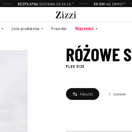
BEZPŁATNA
DOSTAWA OD 59 ZŁ *
30-DNI
NA ZWROT*
Linie produktów
Preorder
Wyprzedaż
RÓŻOWE S
PLUS SIZE
Sukienki
Filtry
(2)