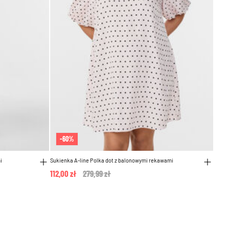
-60%
i
Sukienka A-line Polka dot z balonowymi rekawami
112,00 zł
Price reduced from
279,99 zł
to