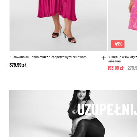
-45%
Plisowana sukienka midi z nietoperzowymi rekawami
Sukienka w kwiaty z
wiazania
379,99 zł
153,99 zł
Pric
279,9
UZUPEŁNI