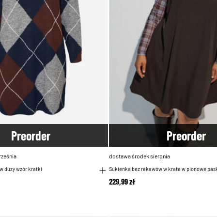
Pre
order
Pre
order
rześnia
dostawa środek sierpnia
w duzy wzór kratki
Sukienka bez rekawów w krate w pionowe paski
229,99 zł