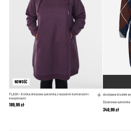
NOWOŚĆ
FLASH - Krótka dresowa sukienka z wysokim kolnierzem i
dostawa środek w
kieszeniami
Dzianowa sukienka 
189,99 zł
349,99 zł