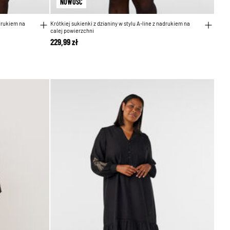
NOWOŚĆ
adrukiem na
Krótkiej sukienki z dzianiny w stylu A-line z nadrukiem na
calej powierzchni
229,99 zł