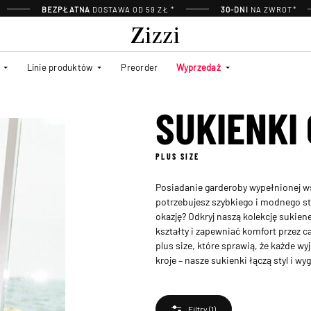
BEZPŁATNA
DOSTAWA OD 59 ZŁ *
30-DNI
NA ZWROT*
Linie produktów
Preorder
Wyprzedaż
SUKIENKI
PLUS SIZE
Posiadanie garderoby wypełnionej ws
potrzebujesz szybkiego i modnego st
okazję? Odkryj naszą kolekcję sukien
kształty i zapewniać komfort przez ca
plus size, które sprawią, że każde 
kroje – nasze sukienki łączą styl i w
Filtry
(1)