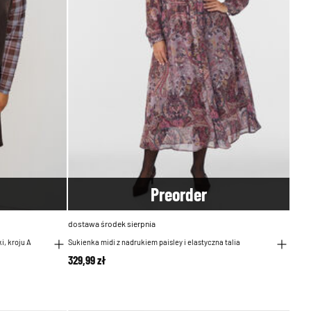
Pre
order
dostawa środek sierpnia
, kroju A
Sukienka midi z nadrukiem paisley i elastyczna talia
329,99 zł