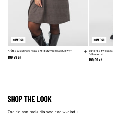
NOWOŚĆ
NOWOŚĆ
Krótka sukienka w krate z kolnierzykiem koszulowym
Sukienka z wiskozy
falbankami
199,99 zł
199,99 zł
SHOP THE LOOK
Znajdź inspirację dla swojego wyglądu