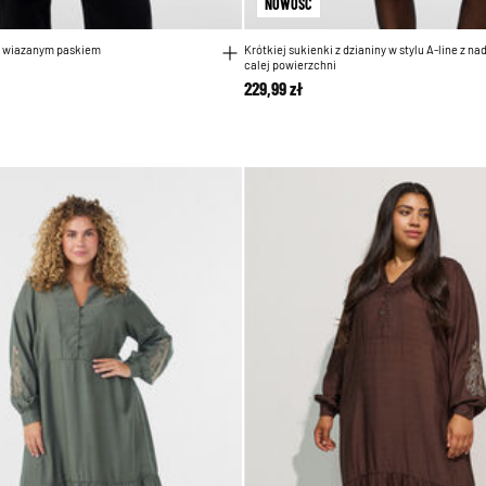
NOWOŚĆ
z wiazanym paskiem
Krótkiej sukienki z dzianiny w stylu A-line z n
calej powierzchni
229,99 zł