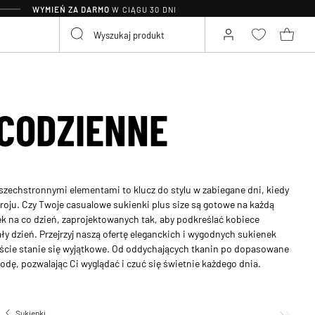
WYMIEŃ ZA DARMO
W CIĄGU 30 DNI
 CODZIENNE
zechstronnymi elementami to klucz do stylu w zabiegane dni, kiedy
roju. Czy Twoje casualowe sukienki plus size są gotowe na każdą
ek na co dzień, zaprojektowanych tak, aby podkreślać kobiece
ły dzień. Przejrzyj naszą ofertę eleganckich i wygodnych sukienek
wyjście stanie się wyjątkowe. Od oddychających tkanin po dopasowane
ygodę, pozwalając Ci wyglądać i czuć się świetnie każdego dnia.
Sukienki
Sukienki codzienne