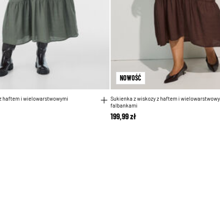
NOWOŚĆ
 z haftem i wielowarstwowymi
Sukienka z wiskozy z haftem i wielowarstwow
falbankami
199,99 zł